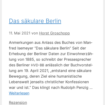
Das säkulare Berlin
11. Mai 2021
von
Horst Groschopp
Anmer­kun­gen aus Anlass des Buches von Man­
fred Ise­mey­er “Das säku­la­re Ber­lin” Seit der
Erhe­bung der Ber­li­ner Daten zur Ein­woh­ner­zäh­
lung von 1885, so schreibt der Pres­se­spre­cher
des Ber­li­ner
anläss­lich der Buch­vor­stel­
HVD-BB
lung am 19. April 2021, „ent­stand eine säku­la­re
Bewe­gung, deren Ziel eine huma­nis­ti­sche
Lebens­welt jen­seits christ­li­cher Kon­fes­sio­nen
war und ist.“ Das klingt nach Rudolph Pen­zig …
Wei­ter­le­sen
Kategorien
Rezension