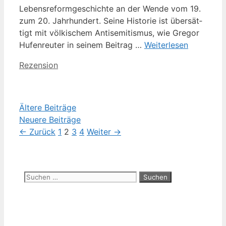
Lebens­re­form­ge­schich­te an der Wen­de vom 19.
zum 20. Jahr­hun­dert. Sei­ne His­to­rie ist über­sät­
tigt mit völ­ki­schem Anti­se­mi­tis­mus, wie Gre­gor
Hufen­reu­ter in sei­nem Bei­trag …
Wei­ter­le­sen
Kategorien
Rezension
Ältere Beiträge
Neuere Beiträge
Seite
Seite
Seite
Seite
←
Zurück
1
2
3
4
Weiter
→
Suchen
nach: