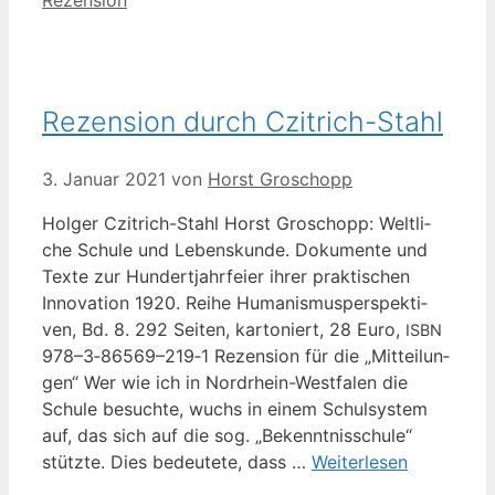
Rezension durch Czitrich-Stahl
3. Januar 2021
von
Horst Groschopp
Hol­ger Czitrich-Stahl Horst Gro­schopp: Welt­li­
che Schu­le und Lebens­kun­de. Doku­men­te und
Tex­te zur Hun­dert­jahr­fei­er ihrer prak­ti­schen
Inno­va­ti­on 1920. Rei­he Huma­nis­mus­per­spek­ti­
ven, Bd. 8. 292 Sei­ten, kar­to­niert, 28 Euro,
ISBN
978–3‑86569–219‑1 Rezen­si­on für die „Mit­tei­lun­
gen“ Wer wie ich in Nor­d­rhein-Wes­t­­fa­­len die
Schu­le besuch­te, wuchs in einem Schul­sys­tem
auf, das sich auf die sog. „Bekennt­nis­schu­le“
stütz­te. Dies bedeu­te­te, dass …
Wei­ter­le­sen