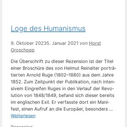
Loge des Humanismus
9. Oktober 2023
5. Januar 2021
von
Horst
Groschopp
Die Über­schrift zu die­ser Rezen­si­on ist der Titel
einer Bro­schü­re des von Hel­mut Rei­nal­ter por­trä­
tier­ten Arnold Ruge (1802–1880) aus dem Jah­re
1852. Zum Zeit­punkt der Publi­ka­ti­on, nach inten­
si­vem Ein­grei­fen Ruges in den Ver­lauf der Revo­
lu­ti­on von 1848/1849, befand sich die­ser bereits
im eng­li­schen Exil. Er ver­fass­te dort ein Mani­
fest, einen Auf­ruf an die Euro­pä­er, beson­ders …
Wei­ter­le­sen
Kategorien
Rezension