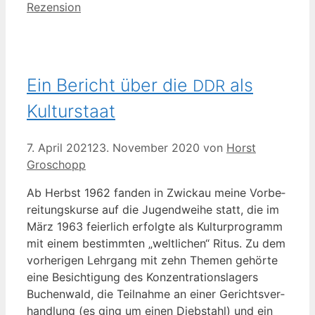
Kategorien
Rezension
Ein Bericht über die
als
DDR
Kulturstaat
7. April 2021
23. November 2020
von
Horst
Groschopp
Ab Herbst 1962 fan­den in Zwi­ckau mei­ne Vor­be­
rei­tungs­kur­se auf die Jugend­wei­he statt, die im
März 1963 fei­er­lich erfolg­te als Kul­tur­pro­gramm
mit einem bestimm­ten „welt­li­chen“ Ritus. Zu dem
vor­he­ri­gen Lehr­gang mit zehn The­men gehör­te
eine Besich­ti­gung des Kon­zen­tra­ti­ons­la­gers
Buchen­wald, die Teil­nah­me an einer Gerichts­ver­
hand­lung (es ging um einen Dieb­stahl) und ein