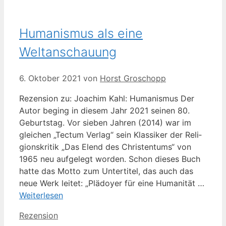
Humanismus als eine
Weltanschauung
6. Oktober 2021
von
Horst Groschopp
Rezen­si­on zu: Joa­chim Kahl: Huma­nis­mus Der
Autor beging in die­sem Jahr 2021 sei­nen 80.
Geburts­tag. Vor sie­ben Jah­ren (2014) war im
glei­chen „Tec­tum Ver­lag“ sein Klas­si­ker der Reli­
gi­ons­kri­tik „Das Elend des Chris­ten­tums“ von
1965 neu auf­ge­legt wor­den. Schon die­ses Buch
hat­te das Motto zum Unter­ti­tel, das auch das
neue Werk lei­tet: „Plä­doy­er für eine Huma­ni­tät …
Wei­ter­le­sen
Kategorien
Rezension