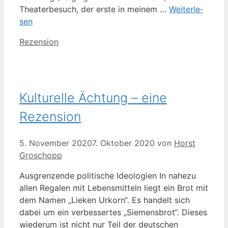
Thea­ter­be­such, der ers­te in mei­nem …
Wei­ter­le­
sen
Kategorien
Rezension
Kulturelle Ächtung – eine
Rezension
5. November 2020
7. Oktober 2020
von
Horst
Groschopp
Aus­gren­zen­de poli­ti­sche Ideo­lo­gien In nahe­zu
allen Rega­len mit Lebens­mit­teln liegt ein Brot mit
dem Namen „Lie­ken Urkorn“. Es han­delt sich
dabei um ein ver­bes­ser­tes „Sie­mens­brot“. Die­ses
wie­der­um ist nicht nur Teil der deut­schen