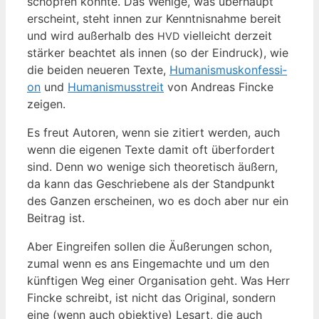
schöp­fen könn­te. Das Weni­ge, was über­haupt
erscheint, steht innen zur Kennt­nis­nah­me bereit
und wird außer­halb des
viel­leicht der­zeit
HVD
stär­ker beach­tet als innen (so der Ein­druck), wie
die bei­den neue­ren Tex­te,
Huma­nis­mus­kon­fes­si­
on
und
Huma­nis­mus­streit
von Andre­as Fin­cke
zeigen.
Es freut Autoren, wenn sie zitiert wer­den, auch
wenn die eige­nen Tex­te damit oft über­for­dert
sind. Denn wo weni­ge sich theo­re­tisch äußern,
da kann das Geschrie­be­ne als der Stand­punkt
des Gan­zen erschei­nen, wo es doch aber nur ein
Bei­trag ist.
Aber Ein­grei­fen sol­len die Äuße­run­gen schon,
zumal wenn es ans Ein­ge­mach­te und um den
künf­ti­gen Weg einer Orga­ni­sa­ti­on geht. Was Herr
Fin­cke schreibt, ist nicht das Ori­gi­nal, son­dern
eine (wenn auch objek­ti­ve) Les­art, die auch