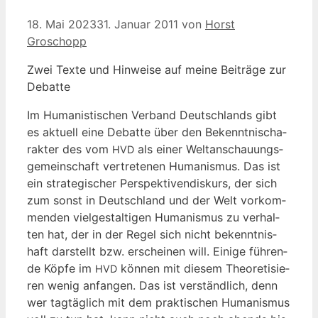
18. Mai 2023
31. Januar 2011
von
Horst
Groschopp
Zwei Tex­te und Hin­wei­se auf mei­ne Bei­trä­ge zur
Debatte
Im Huma­nis­ti­schen Ver­band Deutsch­lands gibt
es aktu­ell eine Debat­te über den Bekennt­nis­cha­
rak­ter des vom
als einer Welt­an­schau­ungs­
HVD
ge­mein­schaft ver­tre­te­nen Huma­nis­mus. Das ist
ein stra­te­gi­scher Per­spek­ti­vendis­kurs, der sich
zum sonst in Deutsch­land und der Welt vor­kom­
men­den viel­ge­stal­ti­gen Huma­nis­mus zu ver­hal­
ten hat, der in der Regel sich nicht bekennt­nis­
haft dar­stellt bzw. erschei­nen will. Eini­ge füh­ren­
de Köp­fe im
kön­nen mit die­sem Theo­re­ti­sie­
HVD
ren wenig anfan­gen. Das ist ver­ständ­lich, denn
wer tag­täg­lich mit dem prak­ti­schen Huma­nis­mus