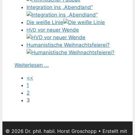
Integration ins „Abendland“
Die weiße Linie
vor neuer Wende
HVD
Humanistische Weihnachtsfeierei?
Weiterlesen ...
<<
1
2
3
© 2026 Dr. phil. habil. Horst Groschopp
• Erstellt mit