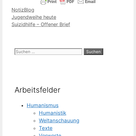
Kategorien
NotizBlog
Jugendweihe heute
Suizidhilfe – Offener Brief
Suchen
nach:
Arbeitsfelder
Humanismus
Humanistik
Weltanschauung
Texte
Vorworte