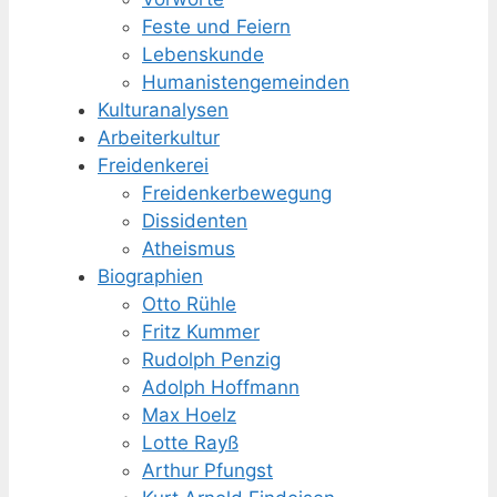
Feste und Feiern
Lebenskunde
Humanisten­gemeinden
Kulturanalysen
Arbeiterkultur
Freidenkerei
Freidenker­bewegung
Dissidenten
Atheismus
Biographien
Otto Rühle
Fritz Kummer
Rudolph Penzig
Adolph Hoffmann
Max Hoelz
Lotte Rayß
Arthur Pfungst