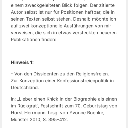
einem zweck­ge­lei­te­ten Blick fol­gen. Der zitier­te
Autor selbst ist nur für Posi­tio­nen haft­bar, die in
sei­nen Tex­ten selbst ste­hen. Des­halb möch­te ich
auf zwei kon­zep­tio­nel­le Aus­füh­run­gen von mir
ver­wei­sen, die sich in etwas ver­steck­ten neue­ren
Publi­ka­tio­nen finden:
Hin­weis 1:
- Von den Dis­si­den­ten zu den Reli­gi­ons­frei­en.
Zur Kon­zep­ti­on einer Kon­fes­si­ons­frei­en­po­li­tik in
Deutschland.
In: „Lie­ber einen Knick in der Bio­gra­phie als einen
im Rück­grat“, Fest­schrift zum 70. Geburts­tag von
Horst Herr­mann, hrsg. von Yvonne Boen­ke,
Müns­ter 2010, S. 395–412.