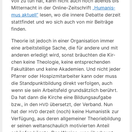
voll zu tun hat, kann nicht auch noch abends bis
Mit­ter­nacht in der Online-Zeit­schrift
„Huma­nis­
mus aktu­ell“
lesen, wo die inne­re Debat­te der­zeit
statt­fin­det und wo sich auch von mir Bei­trä­ge
finden.
Theo­rie ist jedoch in einer Orga­ni­sa­ti­on immer
eine arbeits­tei­li­ge Sache, die für ande­re und mit
ande­ren erle­digt wird, sonst bräuch­ten die Kir­
chen kei­ne Theo­lo­gie, kei­ne ent­spre­chen­den
Fakul­tä­ten und kei­ne Aka­de­mien. Und nicht jeder
Pfar­rer oder Hos­piz­mit­ar­bei­ter kann oder muss
die Stand­punkt­bil­dung direkt ver­fol­gen, auch
wenn sie sein Arbeits­feld grund­sätz­lich berührt.
Da hat dann die Kir­che eine Bil­dungs­auf­ga­be
bzw., in den
über­setzt, der Ver­band. Nun
HVD
hat der
der­zeit (noch) kei­ne Huma­nis­tik zur
HVD
Ver­fü­gung, aus deren all­ge­mei­ner Theo­rie­bil­dung
er sei­nen welt­an­schau­lich moti­vier­ten Anteil