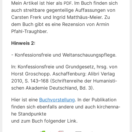
Mein Arti­kel ist hier als
. Im Buch fin­den sich
PDF
auch streit­ba­re gegen­tei­li­ge Auf­fas­sun­gen von
Cars­ten Frerk und Ingrid Mat­thä­us-Mei­er. Zu
dem Buch gibt es eine Rezen­si­on von Armin
Pfahl-Traughber.
Hin­weis 2:
- Kon­fes­si­ons­freie und Weltanschauungspflege.
In: Kon­fes­si­ons­freie und Grund­ge­setz, hrsg. von
Horst Gro­schopp. Aschaf­fen­burg: Ali­bri Ver­lag
2010, S. 143–168 (Schrif­ten­rei­he der Huma­nis­ti­
schen Aka­de­mie Deutsch­land, Bd. 3).
Hier ist eine
Buch­vor­stel­lung
. In der Publi­ka­ti­on
fin­den sich eben­falls ande­re und auch kir­chen­na­
he Standpunkte
und zum Buch fol­gen­der Link.