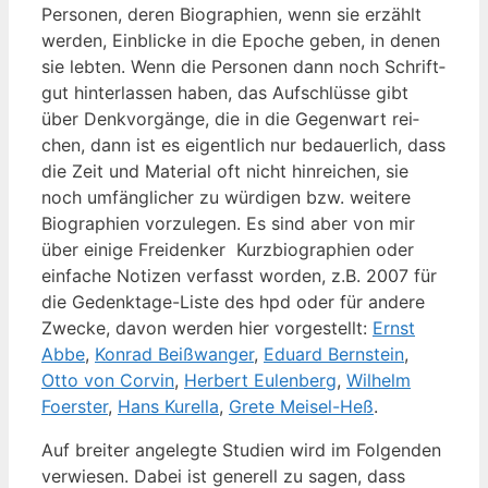
Per­so­nen, deren Bio­gra­phien, wenn sie erzählt
wer­den, Ein­bli­cke in die Epo­che geben, in denen
sie leb­ten. Wenn die Per­so­nen dann noch Schrift­
gut hin­ter­las­sen haben, das Auf­schlüs­se gibt
über Denk­vor­gän­ge, die in die Gegen­wart rei­
chen, dann ist es eigent­lich nur bedau­er­lich, dass
die Zeit und Mate­ri­al oft nicht hin­rei­chen, sie
noch umfäng­li­cher zu wür­di­gen bzw. wei­te­re
Bio­gra­phien vor­zu­le­gen. Es sind aber von mir
über eini­ge Frei­den­ker Kurz­bio­gra­phien oder
ein­fa­che Noti­zen ver­fasst wor­den, z.B. 2007 für
die Gedenk­ta­ge-Lis­te des hpd oder für ande­re
Zwe­cke, davon wer­den hier vor­ge­stellt:
Ernst
Abbe
,
Kon­rad Beiß­wan­ger
,
Edu­ard Bern­stein
,
Otto von Cor­vin
,
Her­bert Eulen­berg
,
Wil­helm
Foers­ter
,
Hans Kurel­la
,
Gre­te Mei­sel-Heß
.
Auf brei­ter ange­leg­te Stu­di­en wird im Fol­gen­den
ver­wie­sen. Dabei ist gene­rell zu sagen, dass