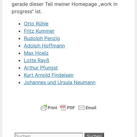
gera­de die­ser Teil mei­ner Home­page „work in
pro­gress“ ist.
Otto Rüh­le
Fritz Kum­mer
Rudolph Pen­zig
Adolph Hoff­mann
Max Hoelz
Lot­te Rayß
Arthur Pfungst
Kurt Arnold Findeisen
Johan­nes und Ursu­la Neumann
Suchen