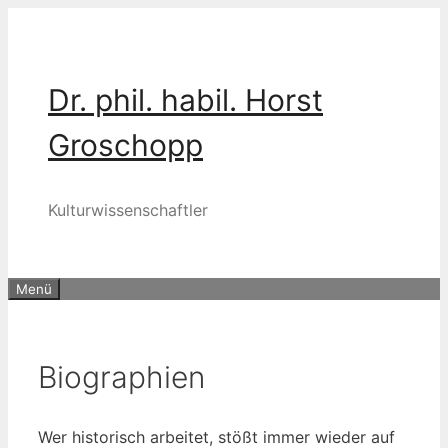
Zum
Inhalt
springen
Dr. phil. habil. Horst
Groschopp
Kulturwissenschaftler
Menü
Biographien
Wer his­to­risch arbei­tet, stößt immer wie­der auf